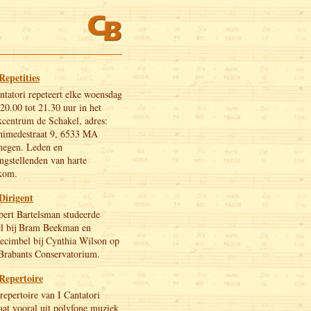
Repetities
ntatori repeteert elke woensdag
20.00 tot 21.30 uur in het
centrum de Schakel, adres:
himedestraat 9, 6533 MA
megen. Leden en
ngstellenden van harte
kom.
Dirigent
ert Bartelsman studeerde
el bij Bram Beekman en
ecimbel bij Cynthia Wilson op
Brabants Conservatorium.
Repertoire
repertoire van I Cantatori
aat vooral uit polyfone muziek