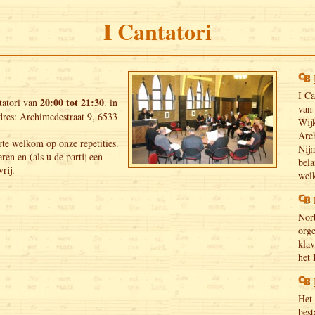
I Cantatori
I Ca
20:00 tot 21:30
tatori van
. in
van 
dres: Archimedestraat 9, 6533
Wijk
Arc
rte welkom op onze repetities.
Nij
eren en (als u de partij een
bela
rij.
wel
Norb
org
klav
het 
Het 
best