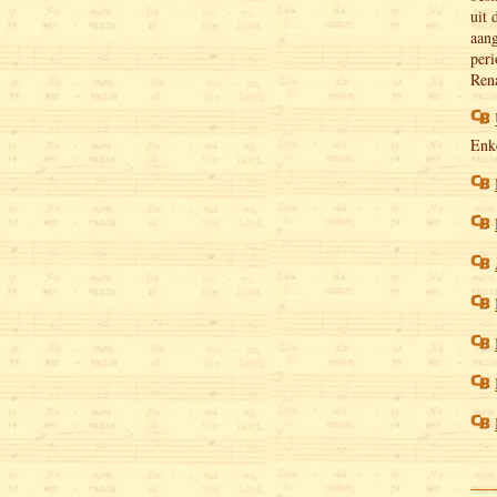
uit 
aang
peri
Rena
Enke