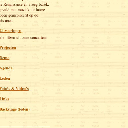
de Renaissance en vroeg barok,
evuld met muziek uit latere
oden geinspireerd op de
issance.
Uitvoeringen
le flitsen uit onze concerten.
Projecten
Demo
Agenda
Leden
Foto’s & Video’s
Links
Backstage (leden)