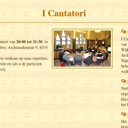
I Cantatori
I Ca
20:00 tot 21:30
tatori van
. in
van 
dres: Archimedestraat 9, 6533
Wijk
Arc
rte welkom op onze repetities.
Nij
eren en (als u de partij een
bela
rij.
wel
Norb
org
klav
het 
Het 
best