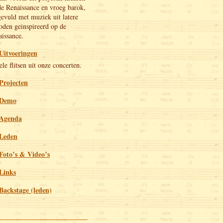
de Renaissance en vroeg barok,
evuld met muziek uit latere
oden geinspireerd op de
issance.
Uitvoeringen
le flitsen uit onze concerten.
Projecten
Demo
Agenda
Leden
Foto’s & Video’s
Links
Backstage (leden)