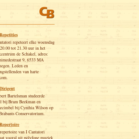
Repetities
ntatori repeteert elke woensdag
20.00 tot 21.30 uur in het
centrum de Schakel, adres:
himedestraat 9, 6533 MA
megen. Leden en
ngstellenden van harte
kom.
Dirigent
ert Bartelsman studeerde
el bij Bram Beekman en
ecimbel bij Cynthia Wilson op
Brabants Conservatorium.
Repertoire
repertoire van I Cantatori
aat vooral uit polyfone muziek