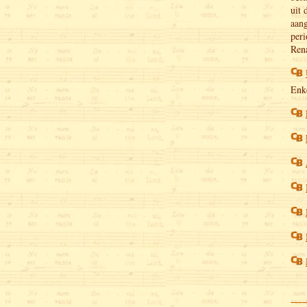
uit 
aang
peri
Rena
Enke