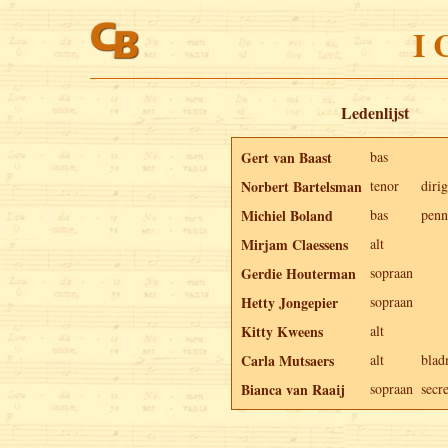
I 
Ledenlijst
Gert van Baast
bas
Norbert Bartelsman
tenor
diri
Michiel Boland
bas
penn
Mirjam Claessens
alt
Gerdie Houterman
sopraan
Hetty Jongepier
sopraan
Kitty Kweens
alt
Carla Mutsaers
alt
blad
Bianca van Raaij
sopraan
secre