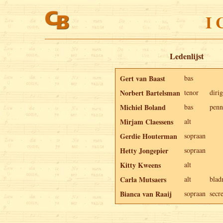
I 
Ledenlijst
Gert van Baast
bas
Norbert Bartelsman
tenor
diri
Michiel Boland
bas
penn
Mirjam Claessens
alt
Gerdie Houterman
sopraan
Hetty Jongepier
sopraan
Kitty Kweens
alt
Carla Mutsaers
alt
blad
Bianca van Raaij
sopraan
secre