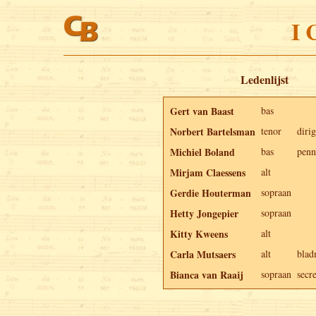
I 
Ledenlijst
Gert van Baast
bas
Norbert Bartelsman
tenor
diri
Michiel Boland
bas
penn
Mirjam Claessens
alt
Gerdie Houterman
sopraan
Hetty Jongepier
sopraan
Kitty Kweens
alt
Carla Mutsaers
alt
blad
Bianca van Raaij
sopraan
secre