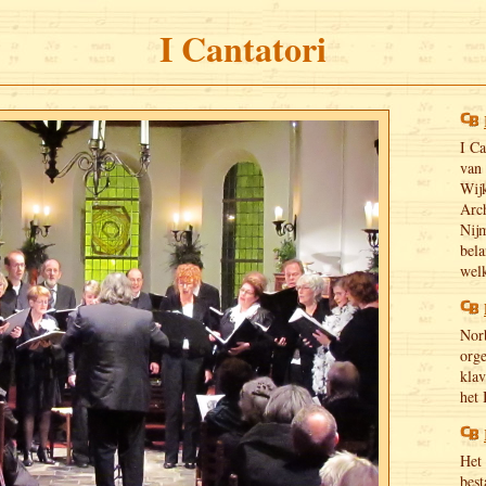
I Cantatori
I Ca
van 
Wijk
Arc
Nij
bela
wel
Norb
org
klav
het 
Het 
best